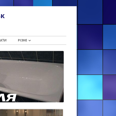
ьк
АКТИ
РІЗНЕ
«НАЛИВНА ВАННА» ІВАНО-
ФРАНКІВСЬК (ВУЛ.
ГАЛИЦЬКОГО, 56)
ІВАНО-ФРАНКІВСЬК. РЕМОНТ
ВАННИ РІДКИМ АКРИЛОМ
(ІВАСЮКА, 28)
ВИРОБНИЦТВО АКРИЛА ДЛЯ
ВАННИ
ДЕ КУПИТИ РІДКИЙ АКРИЛ ДЛЯ