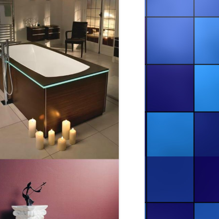
ВАННИ
КАЛУШ. РЕСТАВРАЦІЯ ВАННИ В
КАЛУШІ (ВУЛ. СТУСА, 4)
КОЛОМИЯ. РЕСТАВРАЦІЯ
ЗАЛІЗНОЇ ВАННИ В КОЛОМИЇ
(ЛИСЕНКА, 36)
КУПИТИ РІДКИЙ АКРИЛ ДЛЯ
ВАНН У ЛЬВОВІ
ПОКРАСКА ВАННИ АКРИЛОМ В
ДРОГОБИЧІ, ЛЬВІВСЬКА ОБЛ.
(БОРИСЛАВСЬКА, 1)
РЕСТАВРАЦІЯ ВАНН — ВІННИЦЯ
ТА ОБЛАСТЬ
РЕСТАВРАЦІЯ ВАНН —