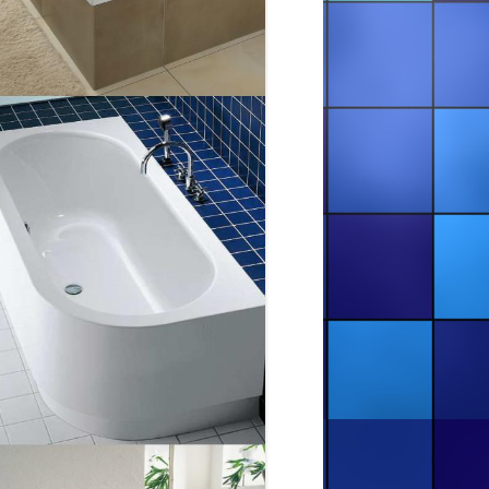
ФРАНКІВСЬК. РЕСТАВРАЦІЯ
ВАННИ В ІВАНО-ФРАНКІВСЬКУ
(ГВАРДІЙСЬКА, 5)
ЯК Я РЕСТАВРУВАВ ВАННУ В М.
ДОЛИНА (ІВАНО-
ФРАНКІВСЬКА ОБЛ.)
ЯКІСНА РЕСТАВРАЦІЯ ВАННИ В
ІВАНО-ФРАНКІВСЬКУ
(ГРУШЕВСЬКОГО, 11)
ЯКИЙ АКРИЛ КРАЩЕ ДЛЯ
РЕСТАВРАЦІЇ ВАННИ
СЕРТИФІКАТИ
ДЕ Я ПРАЦЮЮ
ОСТЕРІГАЙТЕСЬ ХАЛТУРЩИКІВ