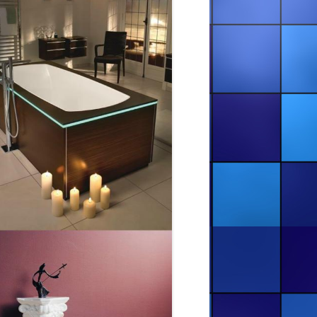
ВАННИ
КАЛУШ. РЕСТАВРАЦІЯ ВАННИ В
КАЛУШІ (ВУЛ. СТУСА, 4)
КОЛОМИЯ. РЕСТАВРАЦІЯ
ЗАЛІЗНОЇ ВАННИ В КОЛОМИЇ
(ЛИСЕНКА, 36)
КУПИТИ РІДКИЙ АКРИЛ ДЛЯ
ВАНН У ЛЬВОВІ
ПОКРАСКА ВАННИ АКРИЛОМ В
ДРОГОБИЧІ, ЛЬВІВСЬКА ОБЛ.
(БОРИСЛАВСЬКА, 1)
РЕСТАВРАЦІЯ ВАНН — ВІННИЦЯ
ТА ОБЛАСТЬ
РЕСТАВРАЦІЯ ВАНН —