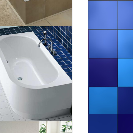
ФРАНКІВСЬК. РЕСТАВРАЦІЯ
ВАННИ В ІВАНО-ФРАНКІВСЬКУ
(ГВАРДІЙСЬКА, 5)
ЯК Я РЕСТАВРУВАВ ВАННУ В М.
ДОЛИНА (ІВАНО-ФРАНКІВСЬКА
ОБЛ.)
ЯКІСНА РЕСТАВРАЦІЯ ВАННИ В
ІВАНО-ФРАНКІВСЬКУ
(ГРУШЕВСЬКОГО, 11)
ЯКИЙ АКРИЛ КРАЩЕ ДЛЯ
РЕСТАВРАЦІЇ ВАННИ
СЕРТИФІКАТИ
ДЕ Я ПРАЦЮЮ
ОСТЕРІГАЙТЕСЬ ХАЛТУРЩИКІВ