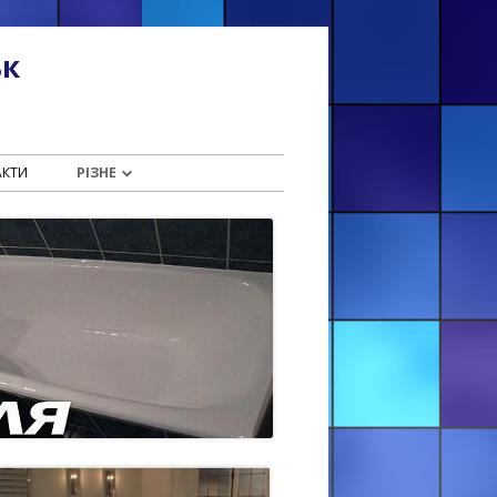
ьк
АКТИ
РІЗНЕ
«НАЛИВНА ВАННА» ІВАНО-
ФРАНКІВСЬК (ВУЛ.
ГАЛИЦЬКОГО, 56)
ІВАНО-ФРАНКІВСЬК. РЕМОНТ
ВАННИ РІДКИМ АКРИЛОМ
(ІВАСЮКА, 28)
ВИРОБНИЦТВО АКРИЛА ДЛЯ
ВАННИ
ДЕ КУПИТИ РІДКИЙ АКРИЛ ДЛЯ